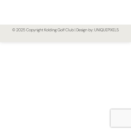
15.01.2024 Bestyrelsesmøde den 15.01.2024 18
huls banen er åben igen Lukning af banen Ny
manager i Kolding Golf Club
© 2025 Copyright Kolding Golf Club | Design by:
UNIQUEPIXELS